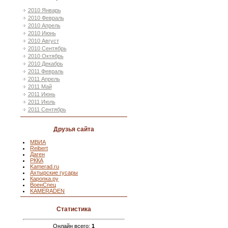
2010 Январь
2010 Февраль
2010 Апрель
2010 Июнь
2010 Август
2010 Сентябрь
2010 Октябрь
2010 Декабрь
2011 Февраль
2011 Апрель
2011 Май
2011 Июнь
2011 Июль
2011 Сентябрь
Друзья сайта
МВИА
Reibert
Даген
РККА
Kamerad.ru
Ахтырские гусары
Каропка.ру
ВоенСпец
KAMERADEN
Статистика
Онлайн всего:
1