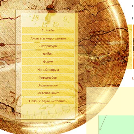
П
П
О Клубе
Анонсы и мероприятия
Литература
Файлы
Форум
Новый форум
Фотоальбом
Г
Видеоальбом
Гостевая книга
Связь с администрацией